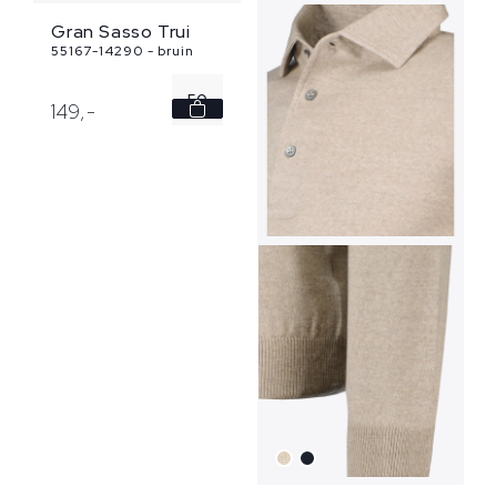
Gran Sasso Trui
55167-14290 - bruin
50
149,
-
52
56
58
60