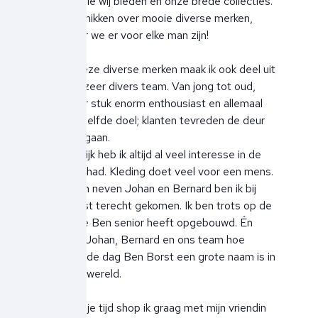
service die wij bieden en onze brede collecties.
We beschikken over mooie diverse merken,
waardoor we er voor elke man zijn!
Naast deze diverse merken maak ik ook deel uit
van een zeer divers team. Van jong tot oud,
stuk voor stuk enorm enthousiast en allemaal
met hetzelfde doel; klanten tevreden de deur
uit laten gaan.
Persoonlijk heb ik altijd al veel interesse in de
mode gehad. Kleding doet veel voor een mens.
Door mijn neven Johan en Bernard ben ik bij
Ben Borst terecht gekomen. Ik ben trots op de
winkel die Ben senior heeft opgebouwd. Én
trots op Johan, Bernard en ons team hoe
vandaag de dag Ben Borst een grote naam is in
de modewereld.
In mijn vrije tijd shop ik graag met mijn vriendin