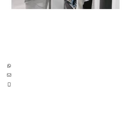
Heb je vragen? Neem contact
op met ons!
Hoofdstraat 83
2202 EV Noordwijk aan Zee
+31 (0)6 3848 0689
contact@benborst.nl
071 362 25 35