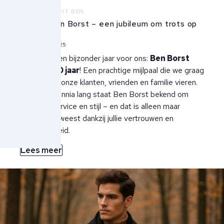
NIEUWS
ECHT BEN
30 jaar Ben Borst – een jubileum om trots op
te zijn
12 september 2025
Dit jaar is een bijzonder jaar voor ons:
Ben Borst
bestaat 30 jaar
! Een prachtige mijlpaal die we graag
samen met onze klanten, vrienden en familie vieren.
Al drie decennia lang staat Ben Borst bekend om
kwaliteit, service en stijl – en dat is alleen maar
mogelijk geweest dankzij jullie vertrouwen en
betrokkenheid.
Lees meer