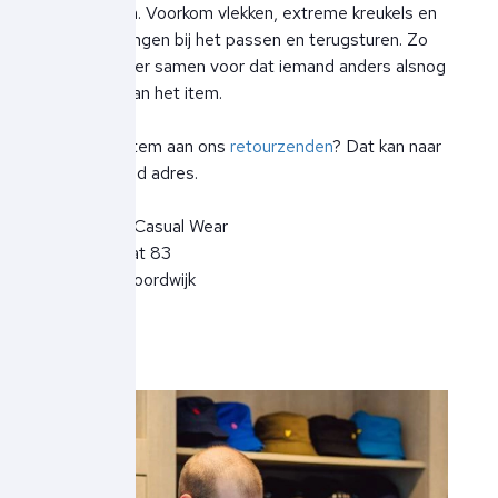
als wij doen. Voorkom vlekken, extreme kreukels en
beschadigingen bij het passen en terugsturen. Zo
zorgen we er samen voor dat iemand anders alsnog
blij wordt van het item.
Wil je een item aan ons
retourzenden
? Dat kan naar
onderstaand adres.
Ben Borst Casual Wear
Hoofdstraat 83
2202EV Noordwijk
Nederland