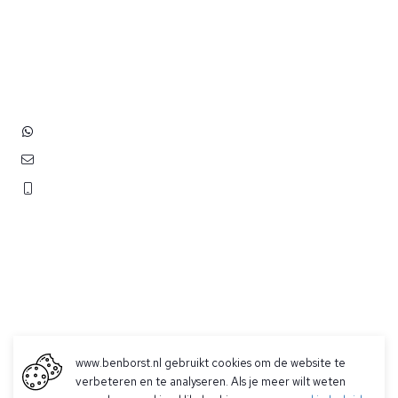
op met ons!
Hoofdstraat 83
2202 EV Noordwijk aan Zee
+31 (0)6 3848 0689
contact@benborst.nl
071 362 25 35
www.benborst.nl gebruikt cookies om de website te
verbeteren en te analyseren. Als je meer wilt weten
Betalen