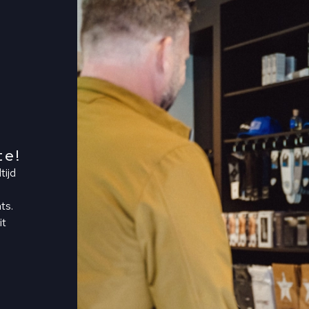
te!
tijd
ts.
it