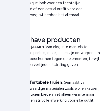
naar een chique look voor een feestelijke
gelegenheid of een casual outfit voor een
weekendje weg, wij hebben het allemaal.
Must-have producten
Luxe jassen
: Van elegante mantels tot
warme parka’s, onze jassen zijn ontworpen om
je te beschermen tegen de elementen, terwijl
ze een verfijnde uitstraling geven.
Comfortabele truien
: Gemaakt van
hoogwaardige materialen zoals wol en katoen,
onze truien bieden niet alleen warmte maar
ook een stijlvolle afwerking voor elke outfit.