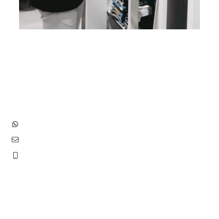
Heb je vragen? Neem contact
op met ons!
Hoofdstraat 83
2202 EV Noordwijk aan Zee
+31 (0)6 3848 0689
contact@benborst.nl
071 362 25 35