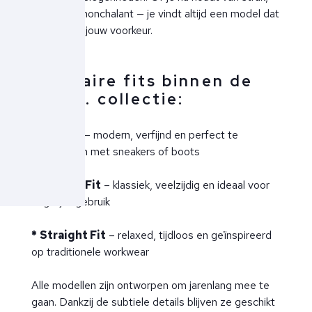
tijdloos of nonchalant — je vindt altijd een model dat
aansluit op jouw voorkeur.
Populaire fits binnen de
Tenue. collectie:
* Slim Fit
– modern, verfijnd en perfect te
combineren met sneakers of boots
* Regular Fit
– klassiek, veelzijdig en ideaal voor
dagelijks gebruik
*
Straight Fit
– relaxed, tijdloos en geïnspireerd
op traditionele workwear
Alle modellen zijn ontworpen om jarenlang mee te
gaan. Dankzij de subtiele details blijven ze geschikt