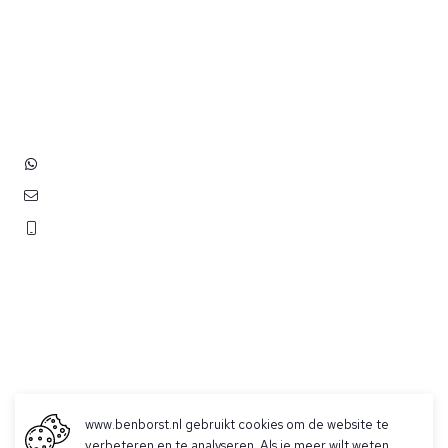
Heb je vragen? Neem contact
op met ons!
Hoofdstraat 83
2202 EV Noordwijk aan Zee
+31 (0)6 3848 0689
contact@benborst.nl
071 362 25 35
www.benborst.nl gebruikt cookies om de website te
verbeteren en te analyseren. Als je meer wilt weten