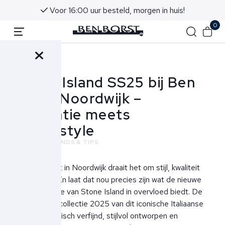
Voor 16:00 uur besteld, morgen in huis!
0
Terug
Stone Island SS25 bij Ben
Borst Noordwijk –
Innovatie meets
streetstyle
NIEUWS
TRENDS & TIPS
Bij Ben Borst in Noordwijk draait het om stijl, kwaliteit
en karakter. En laat dat nou precies zijn wat de nieuwe
herencollectie van Stone Island in overvloed biedt. De
lente/zomercollectie 2025 van dit iconische Italiaanse
label is technisch verfijnd, stijlvol ontworpen en