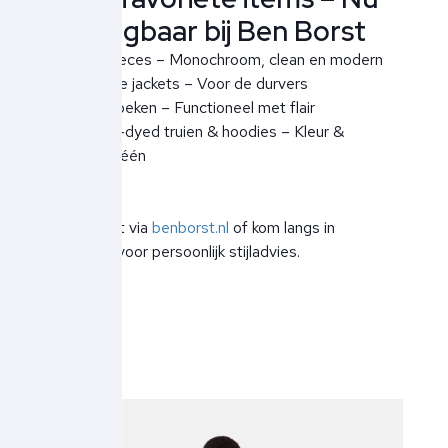
verkrijgbaar bij Ben Borst
- Ghost Pieces – Monochroom, clean en modern
- Reflective jackets – Voor de durvers
- Cargo broeken – Functioneel met flair
- Garment-dyed truien & hoodies – Kleur &
comfort in één
Shop direct via
benborst.nl
of kom langs in
Noordwijk voor persoonlijk stijladvies.