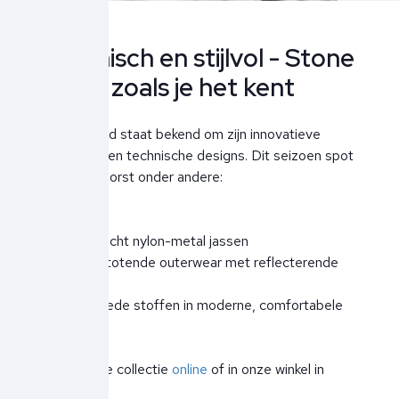
Technisch en stijlvol - Stone
Island zoals je het kent
Stone Island staat bekend om zijn innovatieve
materialen en technische designs. Dit seizoen spot
je bij Ben Borst onder andere:
- Lichtgewicht nylon-metal jassen
- Waterafstotende outerwear met reflecterende
details
- Gerecyclede stoffen in moderne, comfortabele
fits
Bekijk nu de collectie
online
of in onze winkel in
Noordwijk.