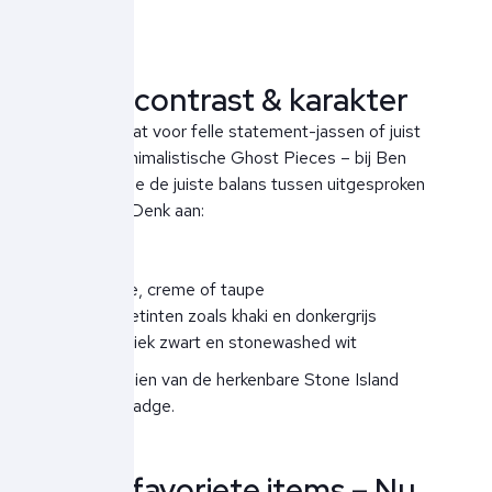
Kleur, contrast & karakter
Of je nu gaat voor felle statement-jassen of juist
voor de minimalistische Ghost Pieces – bij Ben
Borst vind je de juiste balans tussen uitgesproken
en subtiel. Denk aan:
Beige, creme of taupe
Aardetinten zoals khaki en donkergrijs
Klassiek zwart en stonewashed wit
Altijd voorzien van de herkenbare Stone Island
compass badge.
Onze favoriete items – Nu