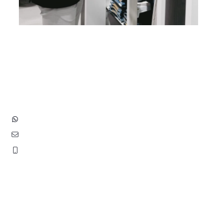
Heb je vragen? Neem contact
op met ons!
Hoofdstraat 83
2202 EV Noordwijk aan Zee
+31 (0)6 3848 0689
contact@benborst.nl
071 362 25 35