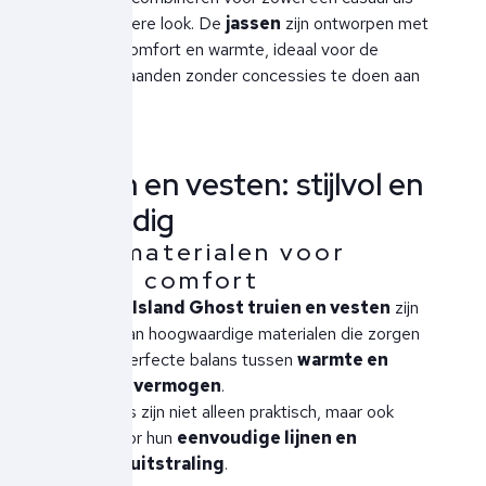
een gekledere look. De
jassen
zijn ontworpen met
oog voor comfort en warmte, ideaal voor de
koudere maanden zonder concessies te doen aan
stijl.
Truien en vesten: stijlvol en
veelzijdig
Luxe materialen voor
ultiem comfort
De
Stone Island Ghost truien en vesten
zijn
gemaakt van hoogwaardige materialen die zorgen
voor een perfecte balans tussen
warmte en
ademend vermogen
.
Deze items zijn niet alleen praktisch, maar ook
tijdloos door hun
eenvoudige lijnen en
moderne uitstraling
.