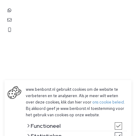
+31 (0)6 3848 0689
contact@benborst.nl
071 362 25 35
www.benborst.nl gebruikt cookies om de website te
verbeteren en te analyseren. Als je meer wilt weten
Betalen
over deze cookies, klik dan hier voor
ons cookie beleid
.
Verzending & Retourneren
Bij akkoord geef je www.benborst.nl toestemming voor
Contact
het gebruik van cookies op onze website.
Functioneel
Statistieken