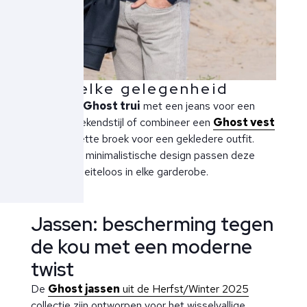
Voor elke gelegenheid
Draag een
Ghost trui
met een jeans voor een
relaxte weekendstijl of combineer een
Ghost vest
met een nette broek voor een gekledere outfit.
Dankzij het minimalistische design passen deze
stukken moeiteloos in elke garderobe.
Jassen: bescherming tegen
de kou met een moderne
twist
De
Ghost jassen
uit de Herfst/Winter 2025
collectie zijn ontworpen voor het wisselvallige