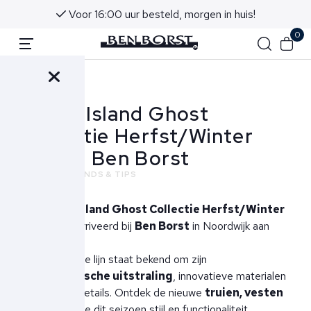
Voor 16:00 uur besteld, morgen in huis!
0
Terug
Stone Island Ghost
Collectie Herfst/Winter
2025 | Ben Borst
NIEUWS
TRENDS & TIPS
De
Stone Island Ghost Collectie Herfst/Winter
2025
is gearriveerd bij
Ben Borst
in Noordwijk aan
Zee.
Deze speciale lijn staat bekend om zijn
minimalistische uitstraling
, innovatieve materialen
en subtiele details. Ontdek de nieuwe
truien, vesten
en jassen
die dit seizoen stijl en functionaliteit