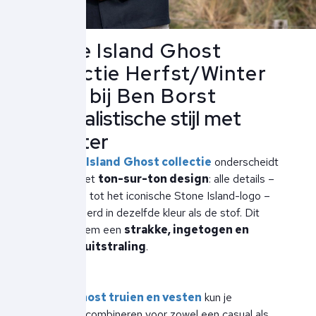
Stone Island Ghost
Collectie Herfst/Winter
2025 bij Ben Borst
Minimalistische stijl met
karakter
De Stone Island
Ghost collectie
onderscheidt
zich door het
ton-sur-ton design
: alle details –
van knopen tot het iconische Stone Island-logo –
zijn uitgevoerd in dezelfde kleur als de stof. Dit
geeft elk item een
strakke, ingetogen en
moderne uitstraling
.
Met de
Ghost truien en vesten
kun je
eenvoudig combineren voor zowel een casual als