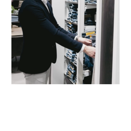
hoogte van onze events via onze nieuwsbrief!
Heb je vragen? Neem contact
op met ons!
Hoofdstraat 83
2202 EV Noordwijk aan Zee