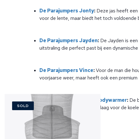
De Parajumpers Jonty
:
Deze jas heeft een p
voor de lente, maar biedt het toch voldoende
De Parajumpers Jayden
:
De Jayden is een v
uitstraling die perfect past bij een dynamische l
De Parajumpers Vince
:
Voor de man die houd
voorjaarse weer, maar heeft ook een premium af
De Parajumpers Zavier bodywarmer
:
De bo
SOLD
biedt de Zavier de perfecte laag voor de koele
wilt toevoegen.