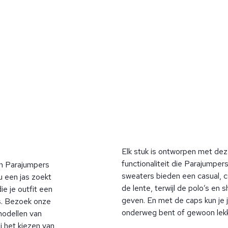
Elk stuk is ontworpen met deze
functionaliteit die Parajumper
an Parajumpers
sweaters bieden een casual, c
u een jas zoekt
de lente, terwijl de polo’s en s
e je outfit een
geven. En met de caps kun je j
ls. Bezoek onze
onderweg bent of gewoon lekke
modellen van
 het kiezen van