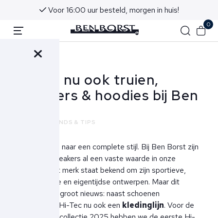
Voor 16:00 uur besteld, morgen in huis!
0
Terug
Hi-Tec nu ook truien,
sweaters & hoodies bij Ben
Borst
NIEUWS
TRENDS & TIPS
Van sneakers naar een complete stijl. Bij Ben Borst zijn
de Hi-Tec sneakers al een vaste waarde in onze
collectie. Het merk staat bekend om zijn sportieve,
comfortabele en eigentijdse ontwerpen. Maar dit
seizoen is er groot nieuws: naast schoenen
introduceert Hi-Tec nu ook een
kledinglijn
. Voor de
herfst/wintercollectie 2025 hebben we de eerste Hi-