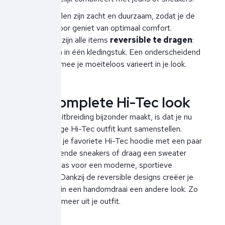
De materialen zijn zacht en duurzaam, zodat je de
hele dag door geniet van optimaal comfort.
Bovendien zijn alle items
reversible te dragen
:
twee stijlen in één kledingstuk. Een onderscheidend
detail waarmee je moeiteloos varieert in je look.
Een complete Hi-Tec look
Wat deze uitbreiding bijzonder maakt, is dat je nu
een volledige Hi-Tec outfit kunt samenstellen.
Combineer je favoriete Hi-Tec hoodie met een paar
van de bekende sneakers of draag een sweater
onder een jas voor een moderne, sportieve
uitstraling. Dankzij de reversible designs creëer je
bovendien in een handomdraai een andere look. Zo
haal je nóg meer uit je outfit.