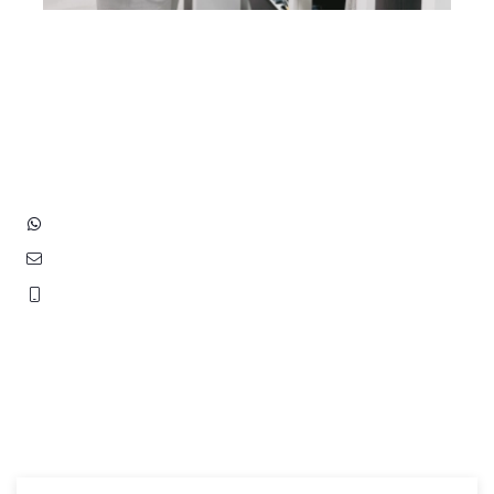
Heb je vragen? Neem contact
op met ons!
Hoofdstraat 83
2202 EV Noordwijk aan Zee
+31 (0)6 3848 0689
contact@benborst.nl
071 362 25 35