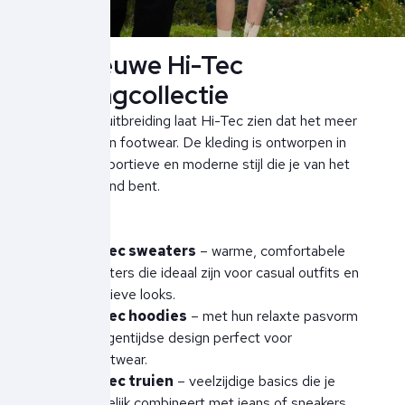
De nieuwe Hi-Tec
kledingcollectie
Met deze uitbreiding laat Hi-Tec zien dat het meer
is dan alleen footwear. De kleding is ontworpen in
dezelfde sportieve en moderne stijl die je van het
merk gewend bent.
Hi-Tec sweaters
– warme, comfortabele
sweaters die ideaal zijn voor casual outfits en
sportieve looks.
Hi-Tec hoodies
– met hun relaxte pasvorm
en eigentijdse design perfect voor
streetwear.
Hi-Tec truien
– veelzijdige basics die je
makkelijk combineert met jeans of sneakers.