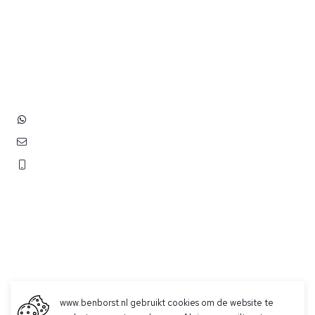
Heb je vragen? Neem contact
op met ons!
Hoofdstraat 83
2202 EV Noordwijk aan Zee
+31 (0)6 3848 0689
contact@benborst.nl
071 362 25 35
www.benborst.nl gebruikt cookies om de website te