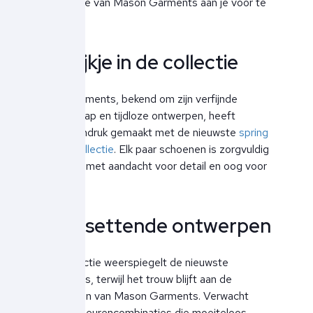
'24 collectie van Mason Garments aan je voor te
stellen.
Een kijkje in de collectie
Mason Garments, bekend om zijn verfijnde
vakmanschap en tijdloze ontwerpen, heeft
wederom indruk gemaakt met de nieuwste
spring
summer collectie
. Elk paar schoenen is zorgvuldig
ontworpen met aandacht voor detail en oog voor
comfort.
Trendsettende ontwerpen
Deze collectie weerspiegelt de nieuwste
modetrends, terwijl het trouw blijft aan de
kernwaarden van Mason Garments. Verwacht
gedurfde kleurencombinaties die moeiteloos