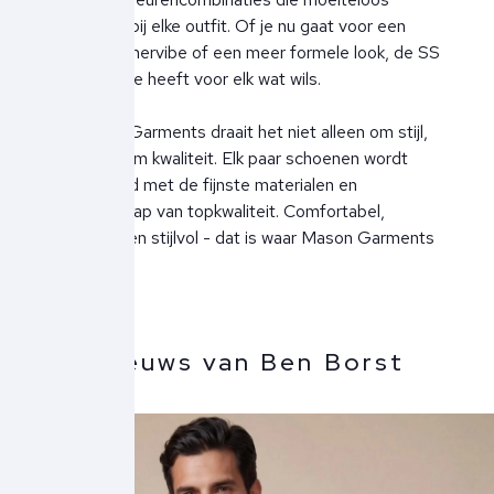
aansluiten bij elke outfit. Of je nu gaat voor een
relaxte zomervibe of een meer formele look, de SS
'24 collectie heeft voor elk wat wils.
Bij Mason Garments draait het niet alleen om stijl,
maar ook om kwaliteit. Elk paar schoenen wordt
vervaardigd met de fijnste materialen en
vakmanschap van topkwaliteit. Comfortabel,
duurzaam en stijlvol - dat is waar Mason Garments
voor staat.
Meer nieuws van Ben Borst