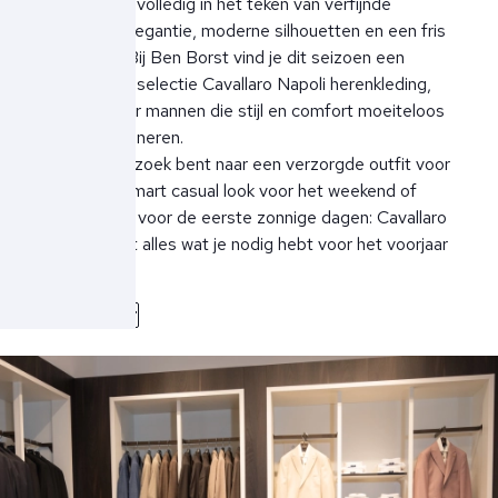
heren staat volledig in het teken van verfijnde
Italiaanse elegantie, moderne silhouetten en een fris
kleurpalet. Bij Ben Borst vind je dit seizoen een
uitgebreide selectie Cavallaro Napoli herenkleding,
perfect voor mannen die stijl en comfort moeiteloos
willen combineren.
Of je nu op zoek bent naar een verzorgde outfit voor
werk, een smart casual look voor het weekend of
lichte items voor de eerste zonnige dagen: Cavallaro
Napoli biedt alles wat je nodig hebt voor het voorjaar
van 2026.
Lees meer