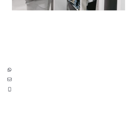
Heb je vragen? Neem contact
op met ons!
Hoofdstraat 83
2202 EV Noordwijk aan Zee
+31 (0)6 3848 0689
contact@benborst.nl
071 362 25 35