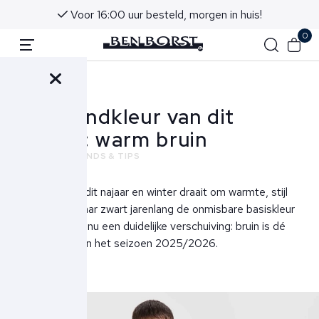
Voor 16:00 uur besteld, morgen in huis!
0
Terug
Dé trendkleur van dit
najaar: warm bruin
NIEUWS
TRENDS & TIPS
Herenmode dit najaar en winter draait om warmte, stijl
en klasse. Waar zwart jarenlang de onmisbare basiskleur
was, zien we nu een duidelijke verschuiving: bruin is dé
trendkleur van het seizoen 2025/2026.