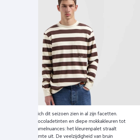
Bruin laat zich dit seizoen zien in al zijn facetten.
Van rijke chocoladetinten en diepe mokkakleuren tot
zachte caramelnuances: het kleurenpalet straalt
luxe en warmte uit. De veelzijdigheid van bruin