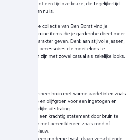
maakt het tot een tijdloze keuze, die tegelijkertijd
helemaal van nu is.
In de nieuwe collectie van Ben Borst vind je
prachtige bruine items die je garderobe direct meer
diepte en karakter geven. Denk aan stijlvolle jassen,
knitwear en accessoires die moeiteloos te
combineren zijn met zowel casual als zakelijke looks.
Stijltips
Combineer bruin met warme aardetinten zoals
beige en olijfgroen voor een ingetogen en
natuurlijke uitstraling.
Maak een krachtig statement door bruin te
mixen met accentkleuren zoals rood of
diepblauw.
Voor een moderne twist: draag verschillende