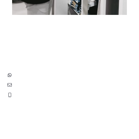
Heb je vragen? Neem contact
op met ons!
Hoofdstraat 83
2202 EV Noordwijk aan Zee
+31 (0)6 3848 0689
contact@benborst.nl
071 362 25 35