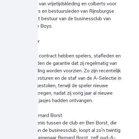
de levering van vrijetijdskleding en colberts voor
staf, spelers en bestuursleden van Rijnsburgse
Boys en het bestuur van de businessclub van
Rijnsburgse Boys.
In het nieuw
Dankzij het contract hebben spelers, stafleden en
bestuursleden de garantie dat zij regelmatig van
nieuwe kleding worden voorzien. Zo zijn recentelijk
de beide besturen en de staf van de A-Selectie in
het nieuw gestoken, terwijl de speler nieuwe
overshirts kregen, nadat zij vorig jaar al nieuwe
broeken en jasjes hadden ontvangen.
Reactie Bernard Borst
De verbintenis tussen de club en Ben Borst, die
ook lid is van de businessclub, loopt al zo'n twintig
jaar. Mede-eigenaar Bernard Borst, zelf oud-A-