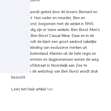
Ben Borst wordt geleid door de broers Bernard en
Johan Borst. Hun vader en moeder, Ben en
Hanneke Borst, begonnen met de winkel in 1995.
Tegenwoordig zijn er twee winkels: Ben Borst Men's
Fashion en Ben Borst Casual Wear. Daar en in de
webshop vindt de klant een groot aanbod zakelijke
en vrijetijdskleding van exclusieve merken uit
binnen- en buitenland. Klanten uit de hele regio en
ook veel toeristen en dagjesmensen weten de weg
naar de Hoofdstraat in Noordwijk aan Zee te
vinden. Ook de webshop van Ben Borst wordt druk
bezocht.
Lees het hele artikel
hier
.