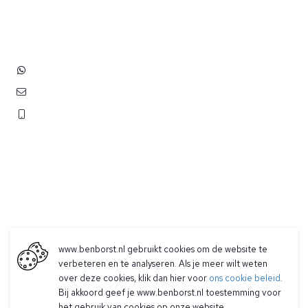
Hoofdstraat 83
2202 EV Noordwijk aan Zee
+31 (0)6 3848 0689
contact@benborst.nl
071 362 25 35
www.benborst.nl gebruikt cookies om de website te
verbeteren en te analyseren. Als je meer wilt weten
Betalen
over deze cookies, klik dan hier voor
ons cookie beleid
.
Verzending & Retourneren
Bij akkoord geef je www.benborst.nl toestemming voor
Contact
het gebruik van cookies op onze website.