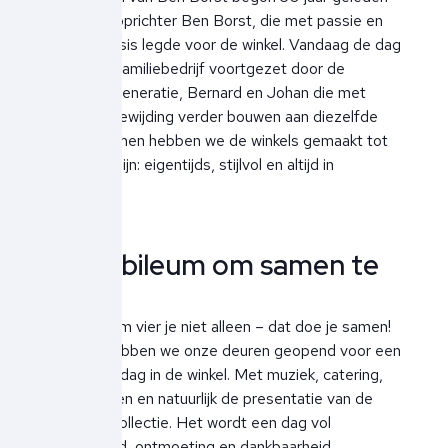
met onze oprichter Ben Borst, die met passie en
visie de basis legde voor de winkel. Vandaag de dag
wordt het familiebedrijf voortgezet door de
volgende generatie, Bernard en Johan die met
trots en toewijding verder bouwen aan diezelfde
droom. Samen hebben we de winkels gemaakt tot
wat ze nu zijn: eigentijds, stijlvol en altijd in
beweging.
Een jubileum om samen te
vieren
Een jubileum vier je niet alleen – dat doe je samen!
Daarom hebben we onze deuren geopend voor een
feestelijke dag in de winkel. Met muziek, catering,
verrassingen en natuurlijk de presentatie van de
nieuwste collectie. Het wordt een dag vol
gezelligheid, ontmoeting en dankbaarheid.