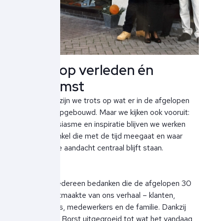
Trots op verleden én
toekomst
Als familie zijn we trots op wat er in de afgelopen
30 jaar is opgebouwd. Maar we kijken ook vooruit:
vol enthousiasme en inspiratie blijven we werken
aan een winkel die met de tijd meegaat en waar
persoonlijke aandacht centraal blijft staan.
We willen iedereen bedanken die de afgelopen 30
jaar deel uitmaakte van ons verhaal – klanten,
leveranciers, medewerkers en de familie. Dankzij
jullie is Ben Borst uitgegroeid tot wat het vandaag