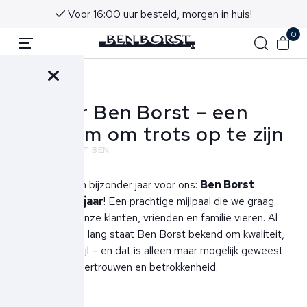
Voor 16:00 uur besteld, morgen in huis!
0
Terug
30 jaar Ben Borst – een
jubileum om trots op te zijn
NIEUWS
ECHT BEN
Dit jaar is een bijzonder jaar voor ons:
Ben Borst
bestaat 30 jaar
! Een prachtige mijlpaal die we graag
samen met onze klanten, vrienden en familie vieren. Al
drie decennia lang staat Ben Borst bekend om kwaliteit,
service en stijl – en dat is alleen maar mogelijk geweest
dankzij jullie vertrouwen en betrokkenheid.