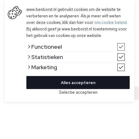
www.benborst.nl gebruikt cookies om de website te
verbeteren en te analyseren. Als je meer wilt weten
over deze cookies, klik dan hier voor
ons cookie beleid
.
Bij akkoord geef je www.benborst.nl toestemming voor
het gebruik van cookies op onze website.
Functioneel
Statistieken
Marketing
Alles accepteren
Bekijk hier meer Truien van Stone Island
Selectie accepteren
Sold
Maat
Gebroken witte gebreide half-zip trui van Stone Island. De
trui heeft een rits- en knoopsluiting, een middelgrof gebreid
patroon, geribbelde hals, onderband en manchetten, en een
Stone Island logo op de linkerarm.