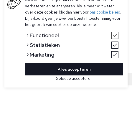
verbeteren en te analyseren. Als je meer wilt weten
over deze cookies, klik dan hier voor
ons cookie beleid
.
Bij akkoord geef je www.benborst.nl toestemming voor
het gebruik van cookies op onze website.
Functioneel
Statistieken
Marketing
Alles accepteren
Bekijk hier meer Vesten van Stefan Brandt
Selectie accepteren
Sold
Maat
Donkerblauwe vest voor heren model Joseph van Stefan
Brandt. Dit vest is gemaakt van Urpima katoen, wat staat
voor geselecteerde balen Peruaans ELS (extra lange
stapel) Pima-katoen, waarbij onrijpe en overrijpe vezels niet
worden geplukt in combinatie met een prefit-behandeling,
de "Zuid-Amerikaanse zijde" die inherent is aan dit luxe