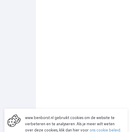
op met ons!
Hoofdstraat 83
2202 EV Noordwijk aan Zee
+31 (0)6 3848 0689
contact@benborst.nl
071 362 25 35
www.benborst.nl gebruikt cookies om de website te
verbeteren en te analyseren. Als je meer wilt weten
Betalen
over deze cookies, klik dan hier voor
ons cookie beleid
.