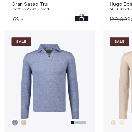
Gran Sasso Trui
Hugo Bos
55108-22792 - rood
50509323 - 
48
169,
-
129,
00
9
50
SALE
SALE
52
54
56