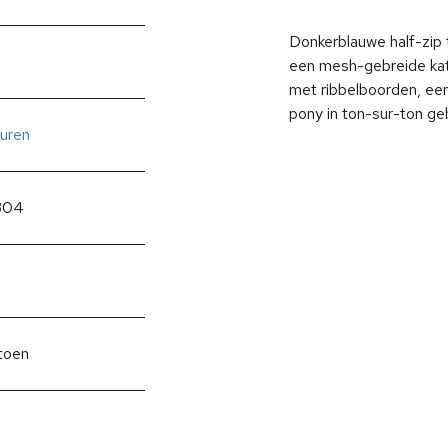
Donkerblauwe half-zip t
een mesh-gebreide ka
met ribbelboorden, ee
pony in ton-sur-ton ge
uren
304
toen