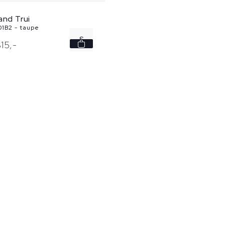
and Trui
1B2 - taupe
S
15,
-