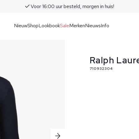
Voor 16:00 uur besteld, morgen in huis!
Nieuw
Shop
Lookbook
Sale
Merken
Nieuws
Info
Ralph Laur
710932304