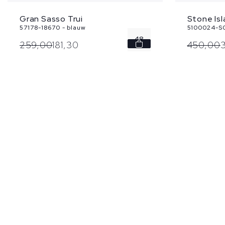
Gran Sasso Trui
Stone Isl
57178-18670 - blauw
5100024-S0
48
259,
00
181,
30
450,
00
3
50
54
56