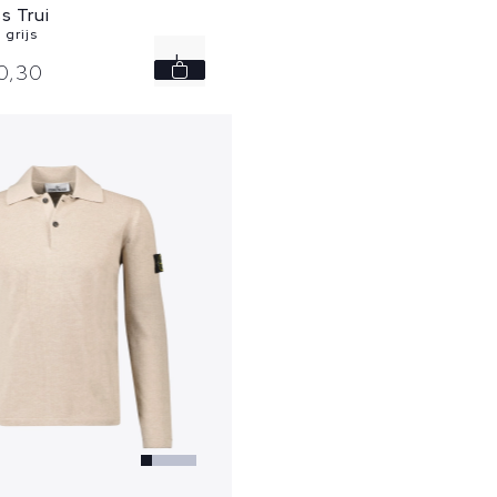
s Trui
grijs
L
0,
30
XL