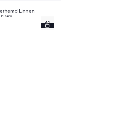
erhemd Linnen
- blauw
40
41
43
44
45