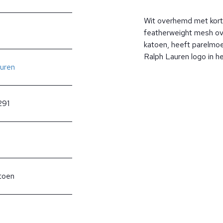
Wit overhemd met kort
featherweight mesh o
katoen, heeft parelmo
Ralph Lauren logo in h
uren
291
toen