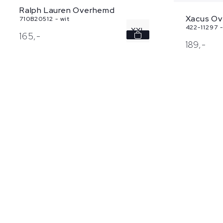
Ralph Lauren Overhemd
Xacus Ov
710B20512 - wit
422-11297 
XXL
165,
-
189,
-