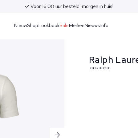
Voor 16:00 uur besteld, morgen in huis!
Nieuw
Shop
Lookbook
Sale
Merken
Nieuws
Info
Ralph Laur
710798291