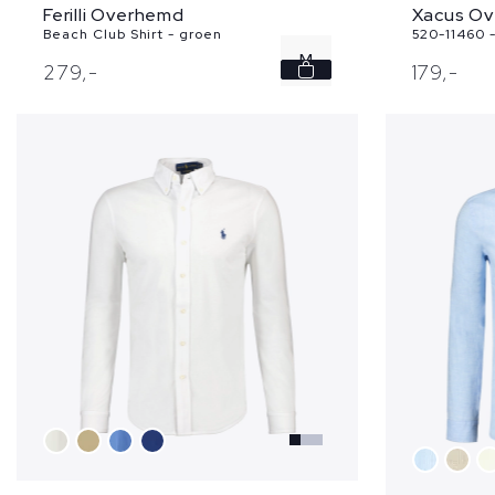
Ferilli Overhemd
Xacus O
Beach Club Shirt - groen
520-11460 -
M
279,
-
179,
-
L
XL
XXL