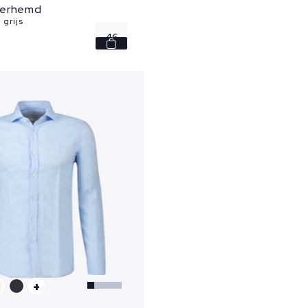
verhemd
 grijs
46
+