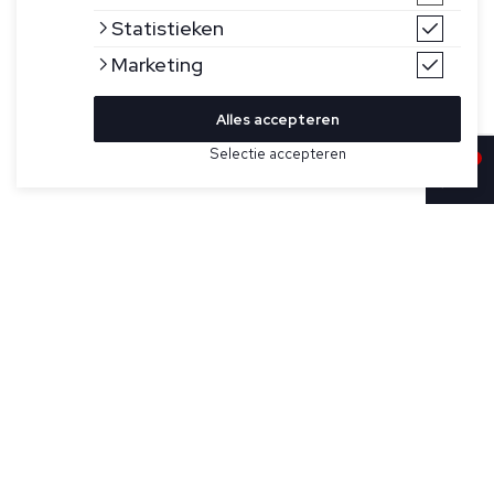
Statistieken
Marketing
Alles accepteren
Bekijk hier meer Sneakers van Hogan
Selectie accepteren
Sold
Maat
Wit met zwarte schoenen voor heren model Hyperlight van
het merk Hogan. Gekenmerkt door soepele en dynamische
vormen, combineren de Hogan Hyperlight sneakers de
joggingschoenlijnen en stedelijke kenmerken. Het suède
bovenwerk en de inzetstukken van technische stof doen
denken aan iconische details van het merk, en worden
versterkt door de H aan de zijkant. Een dynamische stijl, met
een binnenzool van traagschuim en een lichtgewicht
buitenzool met spikes. Onderhouds- en verzorgingskaarten
inbegrepen, inclusief stoffen stofzak en extra veters.