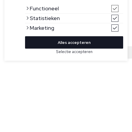
Functioneel
Statistieken
Marketing
Alles accepteren
Selectie accepteren
Sold
Bekijk hier meer Sneakers van Hogan
Maat
Taupe met grijze schoenen voor heren model Hyperlight van
het merk Hogan. Gekenmerkt door soepele en dynamische
vormen, combineren de Hogan Hyperlight sneakers de
joggingschoenlijnen en stedelijke kenmerken. Het suède
bovenwerk en de inzetstukken van technische stof doen
denken aan iconische details van het merk, en worden
versterkt door de H aan de zijkant. Een dynamische stijl, met
een binnenzool van traagschuim en een lichtgewicht
buitenzool met spikes. Onderhouds- en verzorgingskaarten