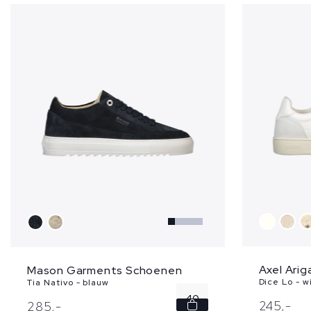
Axel Ari
Mason Garments Schoenen
Dice Lo - w
Tia Nativo - blauw
40
245,
-
285,
-