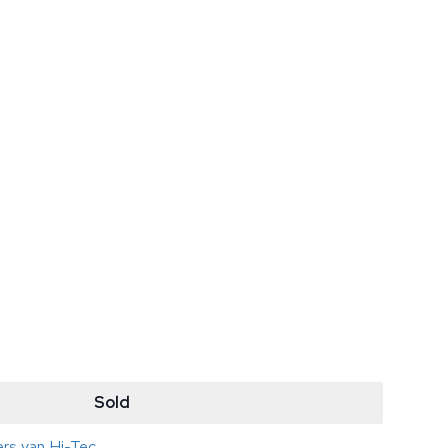
Sold
ers van Hi-Tec