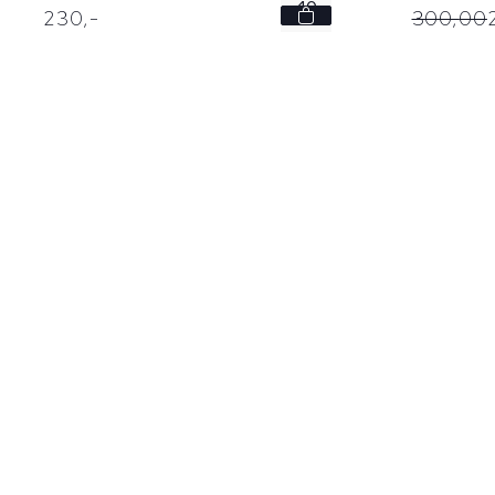
40
230,
-
300,
00
45
46
47