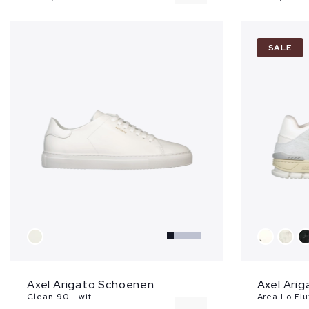
42
SALE
43
44
46
...
Axel Arigato Schoenen
Axel Ari
Clean 90 - wit
Area Lo Flu