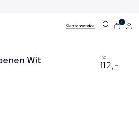
0
Klantenservice
oenen Wit
160,-
112,-