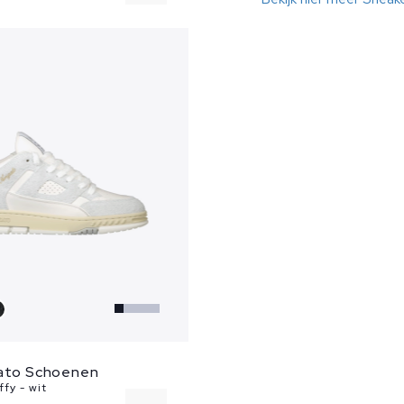
42
44
47
gato Schoenen
ffy - wit