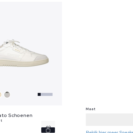
Maat
gato Schoenen
it
40
Bekijk hier meer Sneak