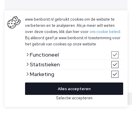
www.benborst.nl gebruikt cookies om de website te
verbeteren en te analyseren. Als je meer wilt weten
over deze cookies, klik dan hier voor
ons cookie beleid
.
Bij akkoord geef je www.benborst.nl toestemming voor
het gebruik van cookies op onze website.
Functioneel
Statistieken
Marketing
Alles accepteren
Selectie accepteren
Sold
Bekijk hier meer T-shirts van FLÂNEUR
Maat
Zwart T-shirt voor heren model Lanterns T-shirt
van Flâneur. Dit model heeft korte mouwen, een ronde hals
en een print op de voor- en achterkant.