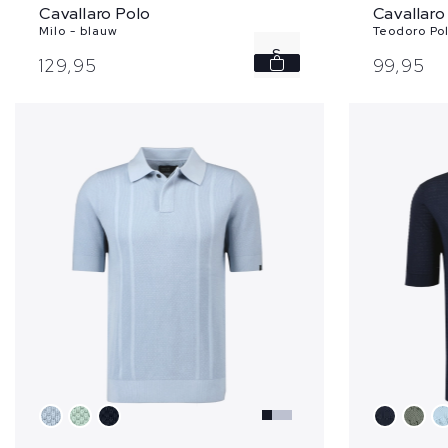
Cavallaro Polo
Cavallaro
Milo - blauw
Teodoro Pol
S
129,
95
99,
95
M
XL