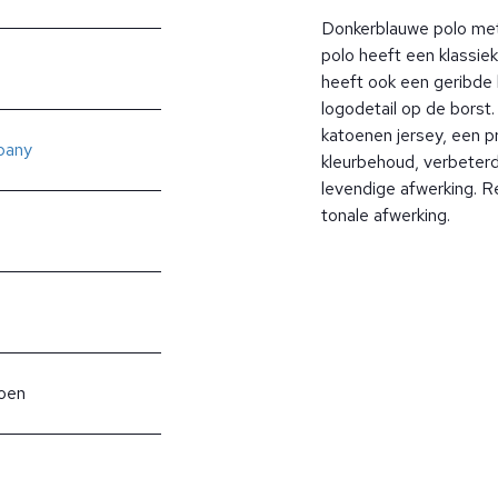
Donkerblauwe polo me
polo heeft een klassiek
heeft ook een geribde
logodetail op de bors
katoenen jersey, een p
pany
kleurbehoud, verbeterd
levendige afwerking. R
tonale afwerking.
oen