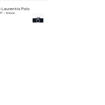
e Laurentiis Polo
T - blauw
48
50
60