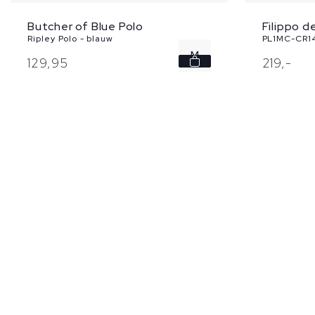
Butcher of Blue Polo
Filippo d
Ripley Polo - blauw
PL1MC-CR14
M
129,
95
219,
-
XL
XXL